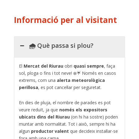
Informació per al visitant
🌧️ Què passa si plou?
El
Mercat del Riurau
obri
quasi sempre
, faça
sol, ploga o fins i tot neve! ❄️☔️ Només en casos
extrems, com una
alerta meteorològica
perillosa
, es pot cancel·lar per seguretat.
En dies de pluja, el nombre de parades es pot
veure reduït, ja que
només els expositors
ubicats dins del Riurau
(on hi ha sostre) poden
muntar amb normalitat. Tot i això, sempre hi ha
algun
productor valent
que decideix instal·lar-se
fora amb una carpa.