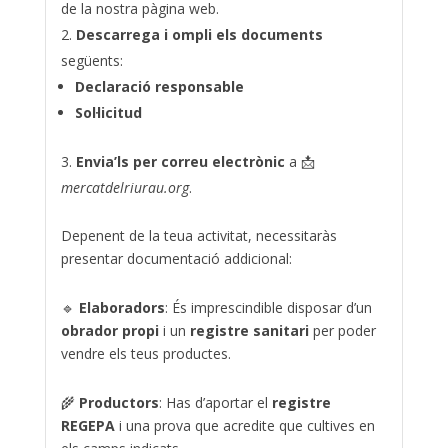
de la nostra pàgina web.
Descarrega i ompli els documents
següents:
Declaració responsable
Sol·licitud
Envia’ls per correu electrònic
a 📩
mercatdelriurau.org
.
Depenent de la teua activitat, necessitaràs
presentar documentació addicional:
🔹
Elaboradors
: És imprescindible disposar d’un
obrador propi
i un
registre sanitari
per poder
vendre els teus productes.
🌾
Productors
: Has d’aportar el
registre
REGEPA
i una prova que acredite que cultives en